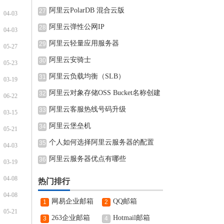
阿里云PolarDB 混合云版
27
04-03
阿里云弹性公网IP
28
04-03
阿里云轻量应用服务器
29
05-27
阿里云安骑士
30
05-23
阿里云负载均衡（SLB）
31
03-19
阿里云对象存储OSS Bucket名称创建
32
06-22
完可
阿里云客服热线号码升级
33
03-15
阿里云堡垒机
34
05-21
个人如何选择阿里云服务器的配置
35
04-03
阿里云服务器优点有哪些
36
03-19
04-08
热门排行
04-08
网易企业邮箱
QQ邮箱
1
2
05-21
263企业邮箱
Hotmail邮箱
3
4