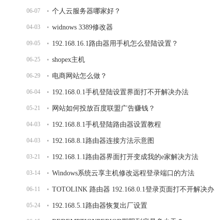
06-07
个人云服务器哪家好？
04-03
widnows 3389修改器
09-05
192.168.16.1路由器用手机怎么登陆设置？
06-25
shopex主机
06-29
电商网站怎么做？
06-04
192.168.0.1手机登陆设置界面打不开解决办法
05-21
网站如何投放百度联盟广告赚钱？
04-03
192.168.8.1手机登陆路由器设置教程
04-03
192.168.8.1路由器连接方法示意图
03-21
192.168.1.1路由器界面打开变成我的e家解决方法
03-14
Windows系统云享主机修改远程登录端口的方法
06-11
TOTOLINK 路由器 192.168.0.1登录页面打不开解决办
05-24
法
192.168.5.1路由器恢复出厂设置