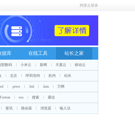
阿里云登录
数据库
在线工具
站长之家
西部数码
小米云
新网
天翼云
移动云
岛
北京
呼和浩特
杭州
站长
red
.press
.bid
.kim
万网
Fortran
seo
搜索
通信
斐讯
路由器
浏览器
输入法