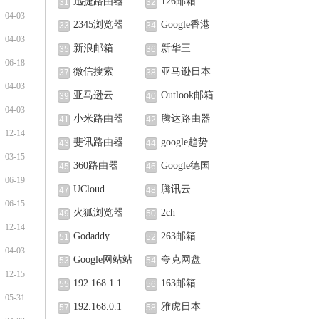
迅捷路由器
126邮箱
31
32
04-03
2345浏览器
Google香港
33
34
04-03
新浪邮箱
新华三
35
36
06-18
微信搜索
亚马逊日本
37
38
04-03
亚马逊云
Outlook邮箱
39
40
04-03
小米路由器
腾达路由器
41
42
12-14
斐讯路由器
google趋势
43
44
03-15
360路由器
Google德国
45
46
06-19
UCloud
腾讯云
47
48
06-15
火狐浏览器
2ch
49
50
12-14
Godaddy
263邮箱
51
52
04-03
Google网站站
夸克网盘
53
54
12-15
长中心
192.168.1.1
163邮箱
55
56
05-31
192.168.0.1
雅虎日本
57
58