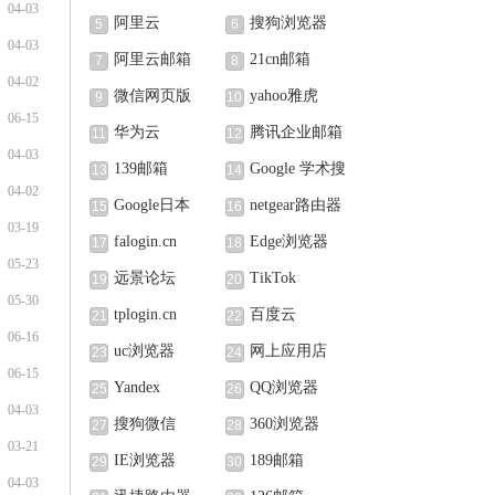
04-03
阿里云
搜狗浏览器
5
6
04-03
阿里云邮箱
21cn邮箱
7
8
04-02
微信网页版
yahoo雅虎
9
10
06-15
华为云
腾讯企业邮箱
11
12
04-03
139邮箱
Google 学术搜
13
14
04-02
索
Google日本
netgear路由器
15
16
03-19
falogin.cn
Edge浏览器
17
18
05-23
远景论坛
TikTok
19
20
05-30
tplogin.cn
百度云
21
22
06-16
uc浏览器
网上应用店
23
24
06-15
Yandex
QQ浏览器
25
26
04-03
搜狗微信
360浏览器
27
28
03-21
IE浏览器
189邮箱
29
30
04-03