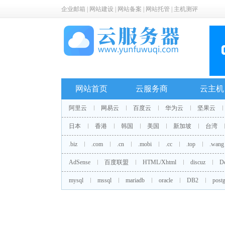
企业邮箱
|
网站建设
|
网站备案
|
网站托管
|
主机测评
网站首页
云服务商
云主机
阿里云
网易云
百度云
华为云
坚果云
日本
香港
韩国
美国
新加坡
台湾
.biz
.com
.cn
.mobi
.cc
.top
.wang
AdSense
百度联盟
HTML/Xhtml
discuz
D
mysql
mssql
mariadb
oracle
DB2
postg