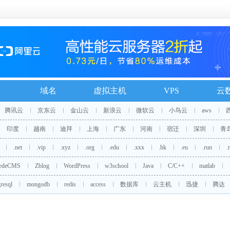
域名
虚拟主机
VPS
云
腾讯云
京东云
金山云
新浪云
微软云
小鸟云
aws
印度
越南
迪拜
上海
广东
河南
宿迁
深圳
青
.net
.vip
.xyz
.org
.edu
.xxx
.hk
.eu
.run
.
edeCMS
Zblog
WordPress
w3school
Java
C/C++
matlab
resql
mongodb
redis
access
数据库
云主机
迅捷
腾达