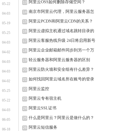
阿里云OSS如何删除存储空间？
13
05-22
南京市阿里云代理，阿里云服务器怎
14
04-03
阿里云PCDN和阿里云CDN的关系？
15
05-19
阿里云虚拟主机通过域名跳转目录的
16
05-25
阿里云客服热线升级 24日将启用新号
17
04-03
阿里云企业邮箱邮件同步到另一个万
18
04-02
轻云服务器和阿里云服务器的区别
19
04-03
阿里云防火墙和安全组有什么差异？
20
04-03
如何找回阿里云域名所在账号的登录
21
04-02
阿里云监控
22
05-25
阿里云专有宿主机
23
05-22
阿里云SSL证书
24
04-03
什么是阿里云？阿里云是做什么的？
25
06-05
阿里云短信服务
26
06-18