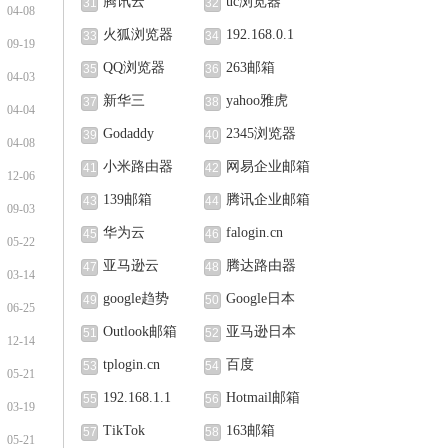
腾讯云
uc浏览器
31
32
04-08
火狐浏览器
192.168.0.1
33
34
09-19
QQ浏览器
263邮箱
35
36
04-03
新华三
yahoo雅虎
37
38
04-04
Godaddy
2345浏览器
39
40
04-08
小米路由器
网易企业邮箱
41
42
12-06
139邮箱
腾讯企业邮箱
43
44
09-03
华为云
falogin.cn
45
46
05-22
亚马逊云
腾达路由器
47
48
03-14
google趋势
Google日本
49
50
06-25
Outlook邮箱
亚马逊日本
51
52
12-14
tplogin.cn
百度
53
54
05-21
192.168.1.1
Hotmail邮箱
55
56
03-19
TikTok
163邮箱
57
58
05-21