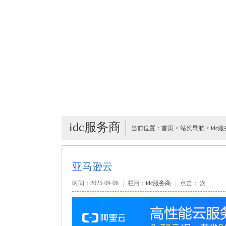
idc服务商
当前位置：
首页
>
站长导航
>
idc
亚马逊云
时间：2025-09-06
|
栏目：
idc服务商
|
点击：
次