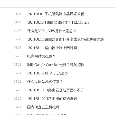
04-03
192.168.8.1手机登陆路由器设置教程
04-03
192.168.10.1路由器如何改为192.168.2.1
11-07
什么是VPS，VPS是什么意思？
05-30
192.168.1.1路由器界面打开变成我的e家解决方法
06-05
192.168.1.1路由器控制上网时间
05-25
电商网站怎么做？
05-22
利用Google Correlate进行关键词挖掘
05-31
192.168.16.1打不开怎么办
05-22
什么是网站域名停靠？
05-27
192.168.100.1路由器登陆页面打不开
06-29
192.168.100.1路由器的初始密码
05-21
国内便宜云主机推荐