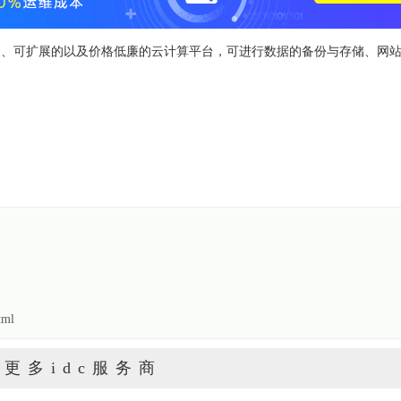
靠的、可扩展的以及价格低廉的云计算平台，可进行数据的备份与存储、网
tml
更多idc服务商