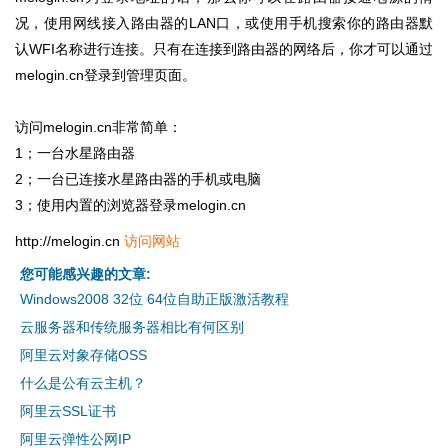
况，使用网线接入路由器的LAN口，或使用手机搜索你的路由器默
认WFI名称进行连接。只有在连接到路由器的网络后，你才可以通过
melogin.cn登录到管理页面。
访问melogin.cn非常简单：
1；一台水星路由器
2；一台已连接水星路由器的手机或电脑
3；使用内置的浏览器登录melogin.cn
http://melogin.cn
访问网站
您可能感兴趣的文章:
Windows2008 32位 64位自助正版激活教程
云服务器和传统服务器相比有何区别
阿里云对象存储OSS
什么是公有云主机？
阿里云SSL证书
阿里云弹性公网IP