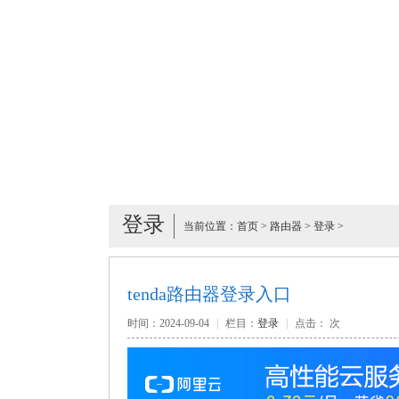
登录
当前位置：
首页
>
路由器
>
登录
>
tenda路由器登录入口
时间：2024-09-04
|
栏目：
登录
|
点击：
次