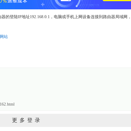
器的登陆IP地址192.168.0.1，电脑或手机上网设备连接到路由器局域网
网站
162.html
更多登录