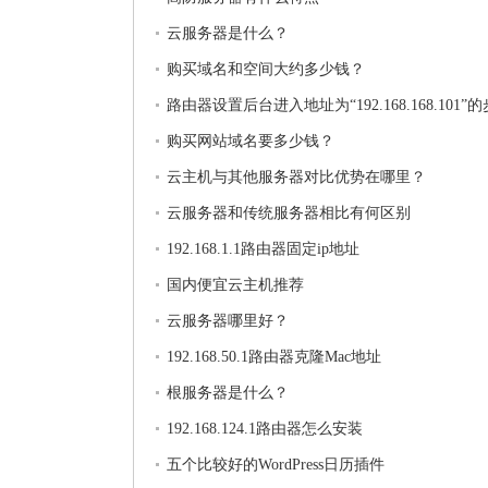
云服务器是什么？
购买域名和空间大约多少钱？
路由器设置后台进入地址为“192.168.168.101”
购买网站域名要多少钱？
云主机与其他服务器对比优势在哪里？
云服务器和传统服务器相比有何区别
192.168.1.1路由器固定ip地址
国内便宜云主机推荐
云服务器哪里好？
192.168.50.1路由器克隆Mac地址
根服务器是什么？
192.168.124.1路由器怎么安装
五个比较好的WordPress日历插件