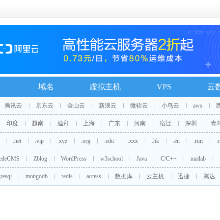
域名
虚拟主机
VPS
云
腾讯云
京东云
金山云
新浪云
微软云
小鸟云
aws
印度
越南
迪拜
上海
广东
河南
宿迁
深圳
青
.net
.vip
.xyz
.org
.edu
.xxx
.hk
.eu
.run
.
edeCMS
Zblog
WordPress
w3school
Java
C/C++
matlab
resql
mongodb
redis
access
数据库
云主机
迅捷
腾达