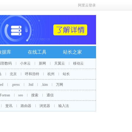
阿里云登录
数据库
在线工具
站长之家
西部数码
小米云
新网
天翼云
移动云
岛
北京
呼和浩特
杭州
站长
red
.press
.bid
.kim
万网
Fortran
seo
搜索
通信
斐讯
路由器
浏览器
输入法