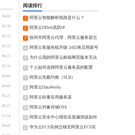
阅读排行
04-03
阿里云智能解析线路是什么？
1
05-28
阿里云DDoS高防IP
2
05-23
徐州市阿里云代理，阿里云服务器怎
3
05-23
阿里云客服热线升级 24日将启用新号
4
06-15
为什么我的阿里云邮箱网页版本无法
5
05-31
个人如何选择阿里云服务器的配置
6
04-03
阿里云负载均衡（SLB）
7
04-03
阿里云DataWorks
8
05-21
阿里云轻量应用服务器
9
06-15
阿里云对象存储OSS
10
12-14
阿里云安全中心报告应急漏洞该如何
11
04-03
华为云ECS实例迁移至阿里云ECS实
12